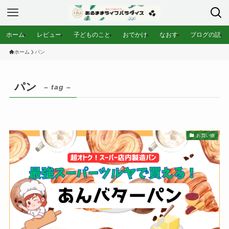
ホーム
レビュー
子どものこと
おでかけ
なおす
ブログの話
ホーム
パン
パン
– tag –
お買い物