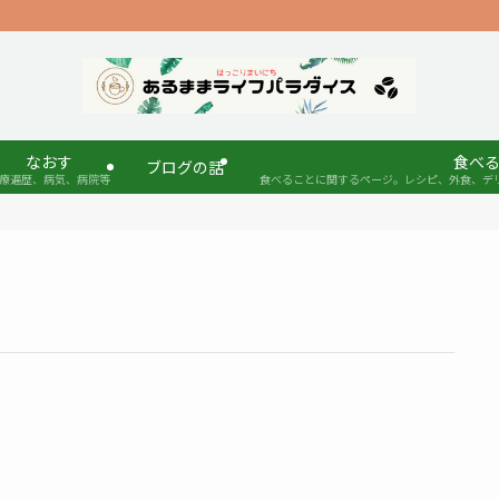
なおす
食べ
ブログの話
療遍歴、病気、病院等
食べることに関するページ。レシピ、外食、デ