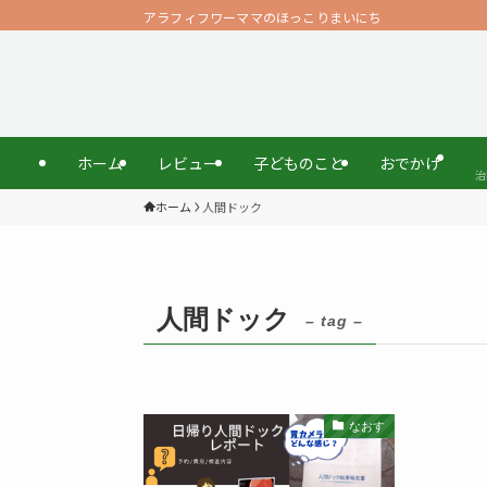
アラフィフワーママのほっこりまいにち
ホーム
レビュー
子どものこと
おでかけ
治
ホーム
人間ドック
人間ドック
– tag –
なおす