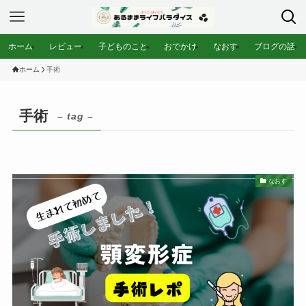
ホーム
レビュー
子どものこと
おでかけ
なおす
ブログの話
ホーム
手術
手術
– tag –
なおす